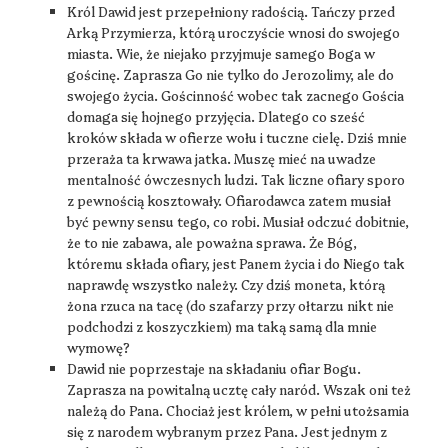
Król Dawid jest przepełniony radością. Tańczy przed
Arką Przymierza, którą uroczyście wnosi do swojego
miasta. Wie, że niejako przyjmuje samego Boga w
gościnę. Zaprasza Go nie tylko do Jerozolimy, ale do
swojego życia. Gościnność wobec tak zacnego Gościa
domaga się hojnego przyjęcia. Dlatego co sześć
kroków składa w ofierze wołu i tuczne cielę. Dziś mnie
przeraża ta krwawa jatka. Muszę mieć na uwadze
mentalność ówczesnych ludzi. Tak liczne ofiary sporo
z pewnością kosztowały. Ofiarodawca zatem musiał
być pewny sensu tego, co robi. Musiał odczuć dobitnie,
że to nie zabawa, ale poważna sprawa. Że Bóg,
któremu składa ofiary, jest Panem życia i do Niego tak
naprawdę wszystko należy. Czy dziś moneta, którą
żona rzuca na tacę (do szafarzy przy ołtarzu nikt nie
podchodzi z koszyczkiem) ma taką samą dla mnie
wymowę?
Dawid nie poprzestaje na składaniu ofiar Bogu.
Zaprasza na powitalną ucztę cały naród. Wszak oni też
należą do Pana. Chociaż jest królem, w pełni utożsamia
się z narodem wybranym przez Pana. Jest jednym z