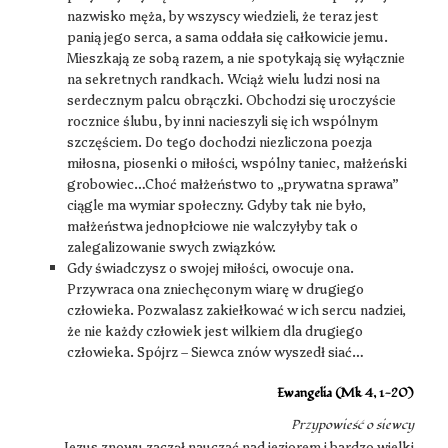
nazwisko męża, by wszyscy wiedzieli, że teraz jest
panią jego serca, a sama oddała się całkowicie jemu.
Mieszkają ze sobą razem, a nie spotykają się wyłącznie
na sekretnych randkach. Wciąż wielu ludzi nosi na
serdecznym palcu obrączki. Obchodzi się uroczyście
rocznice ślubu, by inni nacieszyli się ich wspólnym
szczęściem. Do tego dochodzi niezliczona poezja
miłosna, piosenki o miłości, wspólny taniec, małżeński
grobowiec…Choć małżeństwo to „prywatna sprawa”
ciągle ma wymiar społeczny. Gdyby tak nie było,
małżeństwa jednopłciowe nie walczyłyby tak o
zalegalizowanie swych związków.
Gdy świadczysz o swojej miłości, owocuje ona.
Przywraca ona zniechęconym wiarę w drugiego
człowieka. Pozwalasz zakiełkować w ich sercu nadziei,
że nie każdy człowiek jest wilkiem dla drugiego
człowieka. Spójrz – Siewca znów wyszedł siać…
Ewangelia (Mk 4, 1-20)
Przypowieść o siewcy
Jezus znowu zaczął nauczać nad jeziorem i bardzo wielki