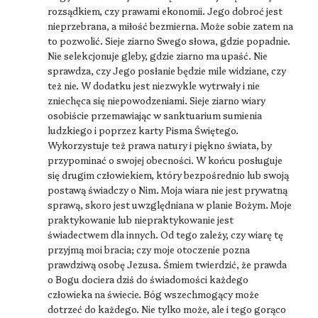
rozsądkiem, czy prawami ekonomii. Jego dobroć jest
nieprzebrana, a miłość bezmierna. Może sobie zatem na
to pozwolić. Sieje ziarno Swego słowa, gdzie popadnie.
Nie selekcjonuje gleby, gdzie ziarno ma upaść. Nie
sprawdza, czy Jego posłanie będzie mile widziane, czy
też nie. W dodatku jest niezwykle wytrwały i nie
zniechęca się niepowodzeniami. Sieje ziarno wiary
osobiście przemawiając w sanktuarium sumienia
ludzkiego i poprzez karty Pisma Świętego.
Wykorzystuje też prawa natury i piękno świata, by
przypominać o swojej obecności. W końcu posługuje
się drugim człowiekiem, który bezpośrednio lub swoją
postawą świadczy o Nim. Moja wiara nie jest prywatną
sprawą, skoro jest uwzględniana w planie Bożym. Moje
praktykowanie lub niepraktykowanie jest
świadectwem dla innych. Od tego zależy, czy wiarę tę
przyjmą moi bracia; czy moje otoczenie pozna
prawdziwą osobę Jezusa. Śmiem twierdzić, że prawda
o Bogu dociera dziś do świadomości każdego
człowieka na świecie. Bóg wszechmogący może
dotrzeć do każdego. Nie tylko może, ale i tego gorąco