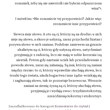
rozumieli, żeby się nie nawrócili i nie była im odpuszczona
wina”».
I mówił im: «Nie rozumiecie tej przypowieści? Jakże więc
zrozumiecie inne przypowieści?
Siewca sieje słowo. A oto są ci, którzy są na drodze: u nich
sieje się słowo, a skoro je usłyszą, zaraz przychodzi Szatan i
porywa słowo w nich zasiane. Podobnie zasiewem na gruncie
skalistym są ci, którzy gdy usłyszą słowo, natychmiast
przyjmują je z radością, lecz nie mają w sobie korzenia i są
niestali. Potem gdy nastanie ucisk lub prześladowanie z
powodu słowa, zaraz się załamują. Są inni, którzy są zasiani
między ciernie: to ci, którzy wprawdzie słuchają słowa, lecz
troski tego świata, ułuda bogactwa i inne żądze wciskają się
i zagłuszają słowo, tak że pozostaje bezowocne. Wreszcie
zasiani na ziemię żyzną są ci, którzy słuchają słowa,
przyjmują je i wydają owoc: trzydziestokrotny,
sześćdziesięciokrotny i stokrotny».
Zaszufladkowano do kategorii
Komentarze do czytań
|