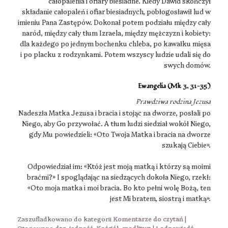
całopalenia i ofiary biesiadne. Kiedy Dawid skończył
składanie całopaleń i ofiar biesiadnych, pobłogosławił lud w
imieniu Pana Zastępów. Dokonał potem podziału między cały
naród, między cały tłum Izraela, między mężczyzn i kobiety:
dla każdego po jednym bochenku chleba, po kawałku mięsa
i po placku z rodzynkami. Potem wszyscy ludzie udali się do
swych domów.
Ewangelia (Mk 3, 31-35)
Prawdziwa rodzina Jezusa
Nadeszła Matka Jezusa i bracia i stojąc na dworze, posłali po
Niego, aby Go przywołać. A tłum ludzi siedział wokół Niego,
gdy Mu powiedzieli: «Oto Twoja Matka i bracia na dworze
szukają Ciebie».
Odpowiedział im: «Któż jest moją matką i którzy są moimi
braćmi?» I spoglądając na siedzących dokoła Niego, rzekł:
«Oto moja matka i moi bracia. Bo kto pełni wolę Bożą, ten
jest Mi bratem, siostrą i matką».
Zaszufladkowano do kategorii
Komentarze do czytań
|
Otagowano
dar
,
jedność
,
Kościół
,
modlitwa
|
1
odpowiedź