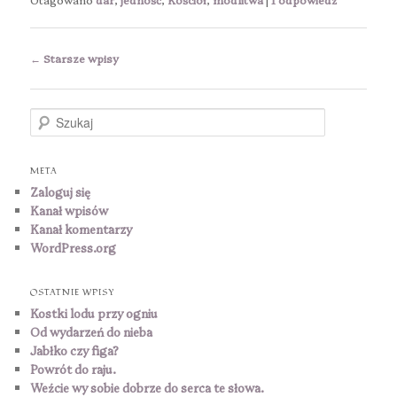
Nawigacja
←
Starsze wpisy
wpisu
S
z
u
k
META
a
Zaloguj się
j
Kanał wpisów
Kanał komentarzy
WordPress.org
OSTATNIE WPISY
Kostki lodu przy ogniu
Od wydarzeń do nieba
Jabłko czy figa?
Powrót do raju.
Weźcie wy sobie dobrze do serca te słowa.