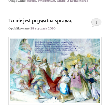
Otagowano
miłość
,
świadectwo
,
wiara
|
3
komentarze
To nie jest prywatna sprawa.
1
Opublikowany
28 stycznia 2020