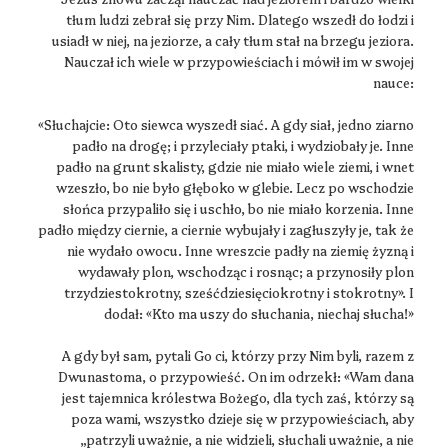
tłum ludzi zebrał się przy Nim. Dlatego wszedł do łodzi i
usiadł w niej, na jeziorze, a cały tłum stał na brzegu jeziora.
Nauczał ich wiele w przypowieściach i mówił im w swojej
nauce:
«Słuchajcie: Oto siewca wyszedł siać. A gdy siał, jedno ziarno
padło na drogę; i przyleciały ptaki, i wydziobały je. Inne
padło na grunt skalisty, gdzie nie miało wiele ziemi, i wnet
wzeszło, bo nie było głęboko w glebie. Lecz po wschodzie
słońca przypaliło się i uschło, bo nie miało korzenia. Inne
padło między ciernie, a ciernie wybujały i zagłuszyły je, tak że
nie wydało owocu. Inne wreszcie padły na ziemię żyzną i
wydawały plon, wschodząc i rosnąc; a przynosiły plon
trzydziestokrotny, sześćdziesięciokrotny i stokrotny». I
dodał: «Kto ma uszy do słuchania, niechaj słucha!»
A gdy był sam, pytali Go ci, którzy przy Nim byli, razem z
Dwunastoma, o przypowieść. On im odrzekł: «Wam dana
jest tajemnica królestwa Bożego, dla tych zaś, którzy są
poza wami, wszystko dzieje się w przypowieściach, aby
„patrzyli uważnie, a nie widzieli, słuchali uważnie, a nie