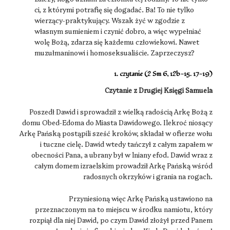
ci, z którymi potrafię się dogadać. Ba! To nie tylko
wierzący-praktykujący. Wszak żyć w zgodzie z
własnym sumieniem i czynić dobro, a więc wypełniać
wolę Bożą, zdarza się każdemu człowiekowi. Nawet
muzułmaninowi i homoseksualiście. Zaprzeczysz?
1. czytanie (2 Sm 6, 12b-15. 17-19)
Czytanie z Drugiej Księgi Samuela
Poszedł Dawid i sprowadził z wielką radością Arkę Bożą z
domu Obed-Edoma do Miasta Dawidowego. Ilekroć niosący
Arkę Pańską postąpili sześć kroków, składał w ofierze wołu
i tuczne cielę. Dawid wtedy tańczył z całym zapałem w
obecności Pana, a ubrany był w lniany efod. Dawid wraz z
całym domem izraelskim prowadził Arkę Pańską wśród
radosnych okrzyków i grania na rogach.
Przyniesioną więc Arkę Pańską ustawiono na
przeznaczonym na to miejscu w środku namiotu, który
rozpiął dla niej Dawid, po czym Dawid złożył przed Panem