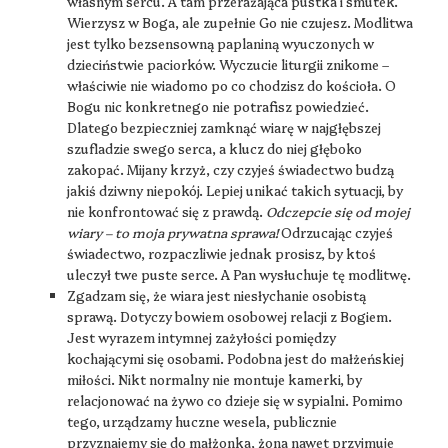
własnym sercu. A tam przerażająca pustka i smutek.
Wierzysz w Boga, ale zupełnie Go nie czujesz. Modlitwa
jest tylko bezsensowną paplaniną wyuczonych w
dzieciństwie paciorków. Wyczucie liturgii znikome –
właściwie nie wiadomo po co chodzisz do kościoła. O
Bogu nic konkretnego nie potrafisz powiedzieć.
Dlatego bezpieczniej zamknąć wiarę w najgłębszej
szufladzie swego serca, a klucz do niej głęboko
zakopać. Mijany krzyż, czy czyjeś świadectwo budzą
jakiś dziwny niepokój. Lepiej unikać takich sytuacji, by
nie konfrontować się z prawdą.
Odczepcie się od mojej
wiary – to moja prywatna sprawa!
Odrzucając czyjeś
świadectwo, rozpaczliwie jednak prosisz, by ktoś
uleczył twe puste serce. A Pan wysłuchuje tę modlitwę.
Zgadzam się, że wiara jest niesłychanie osobistą
sprawą. Dotyczy bowiem osobowej relacji z Bogiem.
Jest wyrazem intymnej zażyłości pomiędzy
kochającymi się osobami. Podobna jest do małżeńskiej
miłości. Nikt normalny nie montuje kamerki, by
relacjonować na żywo co dzieje się w sypialni. Pomimo
tego, urządzamy huczne wesela, publicznie
przyznajemy się do małżonka, żona nawet przyjmuje