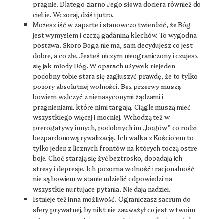
pragnie. Dlatego ziarno Jego słowa dociera również do
ciebie. Wczoraj, dziś i jutro.
Możesz iść w zaparte i stanowczo twierdzić, że Bóg
jest wymysłem i czczą gadaniną klechów. To wygodna
postawa. Skoro Boga nie ma, sam decydujesz co jest
dobre, a co złe. Jesteś niczym nieograniczony i czujesz
się jak młody Bóg. W oparach używek niejeden
podobny tobie stara się zagłuszyć prawdę, że to tylko
pozory absolutnej wolności. Bez przerwy muszą
bowiem walczyć z nienasyconymi żądzami i
pragnieniami, które nimi targają. Ciągle muszą mieć
wszystkiego więcej i mocniej. Wchodzą też w
prerogatywy innych, podobnych im „bogów” co rodzi
bezpardonową rywalizację. Ich walka z Kościołem to
tylko jeden z licznych frontów na których toczą ostre
boje. Choć starają się żyć beztrosko, dopadają ich
stresy i depresje. Ich pozorna wolność i racjonalność
nie są bowiem w stanie udzielić odpowiedzi na
wszystkie nurtujące pytania. Nie dają nadziei.
Istnieje też inna możliwość. Ograniczasz sacrum do
sfery prywatnej, by nikt nie zauważył co jest w twoim