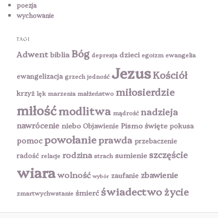
poezja
wychowanie
TAGI
Bóg
Adwent
biblia
dzieci
depresja
egoizm
ewangelia
Jezus
Kościół
ewangelizacja
grzech
jedność
miłosierdzie
krzyż
lęk
marzenia
małżeństwo
miłość
modlitwa
nadzieja
mądrość
nawrócenie
niebo
Pismo święte
Objawienie
pokusa
powołanie
prawda
pomoc
przebaczenie
szczęście
rodzina
sumienie
radość
relacje
strach
wiara
wolność
zbawienie
zaufanie
wybór
świadectwo
życie
śmierć
zmartwychwstanie