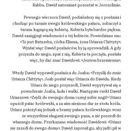
Rabba. Dawid natomiast pozostał w Jerozolimie.
Pewnego wieczora Dawid, podniósłszy się z posłania i
chodząc po tarasie swego królewskiego pałacu, zobaczył z
tarasu kąpiącą się kobietę. Kobieta była bardzo piękna.
Dawid zasięgnął wiadomości o tej kobiecie. Powiedziano mu:
«To jest Batszeba, córka Eliama, żona Uriasza Chittyty».
Wysłał więc Dawid posłańców, by ją sprowadzili. A gdy
przyszła do niego, spał z nią. Kobieta ta poczęła, posłała
więc, by dać znać Dawidowi: «Jestem brzemienna».
Wtedy Dawid wyprawił posłańca do Joaba: «Przyślij do mnie
Uriasza Chittytę». Joab posłał więc Uriasza do Dawida. Kiedy
Uriasz do niego przyszedł, Dawid wypytywał się o
powodzenie Joaba, ludu i walki. Następnie rzekł Dawid
Uriaszowi: «Zejdź do swojego domu i umyj sobie nogi!» Uriasz
opuścił pałac królewski, a za nim niesiono dar ze stołu króla.
Uriasz położył się jednak u bramy pałacu królewskiego wraz
ze wszystkimi sługami swojego pana, a nie poszedł do
własnego domu. Przekazano wiadomość Dawidowi: «Uriasz
nie zszedł do swego domu». Dawid zaprosił go, aby jadł i pił w