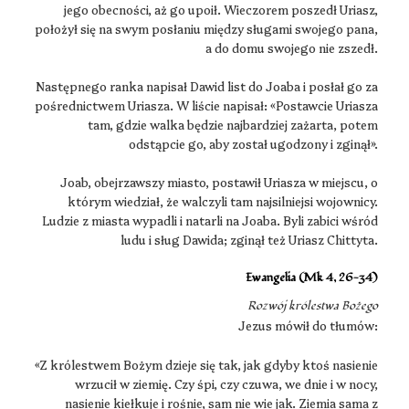
jego obecności, aż go upoił. Wieczorem poszedł Uriasz,
położył się na swym posłaniu między sługami swojego pana,
a do domu swojego nie zszedł.
Następnego ranka napisał Dawid list do Joaba i posłał go za
pośrednictwem Uriasza. W liście napisał: «Postawcie Uriasza
tam, gdzie walka będzie najbardziej zażarta, potem
odstąpcie go, aby został ugodzony i zginął».
Joab, obejrzawszy miasto, postawił Uriasza w miejscu, o
którym wiedział, że walczyli tam najsilniejsi wojownicy.
Ludzie z miasta wypadli i natarli na Joaba. Byli zabici wśród
ludu i sług Dawida; zginął też Uriasz Chittyta.
Ewangelia (Mk 4, 26-34)
Rozwój królestwa Bożego
Jezus mówił do tłumów:
«Z królestwem Bożym dzieje się tak, jak gdyby ktoś nasienie
wrzucił w ziemię. Czy śpi, czy czuwa, we dnie i w nocy,
nasienie kiełkuje i rośnie, sam nie wie jak. Ziemia sama z