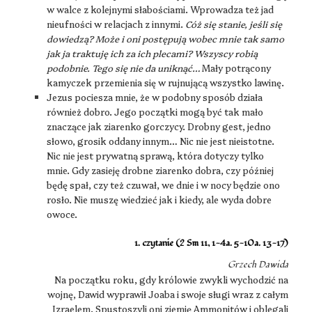
w walce z kolejnymi słabościami. Wprowadza też jad
nieufności w relacjach z innymi.
Cóż się stanie, jeśli się
dowiedzą? Może i oni postępują wobec mnie tak samo
jak ja traktuję ich za ich plecami? Wszyscy robią
podobnie. Tego się nie da uniknąć…
Mały potrącony
kamyczek przemienia się w rujnującą wszystko lawinę.
Jezus pociesza mnie, że w podobny sposób działa
również dobro. Jego początki mogą być tak mało
znaczące jak ziarenko gorczycy. Drobny gest, jedno
słowo, grosik oddany innym… Nic nie jest nieistotne.
Nic nie jest prywatną sprawą, która dotyczy tylko
mnie. Gdy zasieję drobne ziarenko dobra, czy później
będę spał, czy też czuwał, we dnie i w nocy będzie ono
rosło. Nie muszę wiedzieć jak i kiedy, ale wyda dobre
owoce.
1. czytanie (2 Sm 11, 1-4a. 5-10a. 13-17)
Grzech Dawida
Na początku roku, gdy królowie zwykli wychodzić na
wojnę, Dawid wyprawił Joaba i swoje sługi wraz z całym
Izraelem. Spustoszyli oni ziemię Ammonitów i oblegali