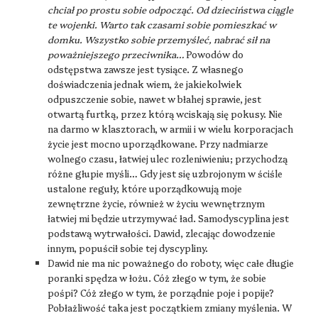
chciał po prostu sobie odpocząć. Od dzieciństwa ciągle
te wojenki. Warto tak czasami sobie pomieszkać w
domku. Wszystko sobie przemyśleć, nabrać sił na
poważniejszego przeciwnika…
Powodów do
odstępstwa zawsze jest tysiące. Z własnego
doświadczenia jednak wiem, że jakiekolwiek
odpuszczenie sobie, nawet w błahej sprawie, jest
otwartą furtką, przez którą wciskają się pokusy. Nie
na darmo w klasztorach, w armii i w wielu korporacjach
życie jest mocno uporządkowane. Przy nadmiarze
wolnego czasu, łatwiej ulec rozleniwieniu; przychodzą
różne głupie myśli… Gdy jest się uzbrojonym w ściśle
ustalone reguły, które uporządkowują moje
zewnętrzne życie, również w życiu wewnętrznym
łatwiej mi będzie utrzymywać ład. Samodyscyplina jest
podstawą wytrwałości. Dawid, zlecając dowodzenie
innym, popuścił sobie tej dyscypliny.
Dawid nie ma nic poważnego do roboty, więc całe długie
poranki spędza w łożu. Cóż złego w tym, że sobie
pośpi? Cóż złego w tym, że porządnie poje i popije?
Pobłażliwość taka jest początkiem zmiany myślenia. W