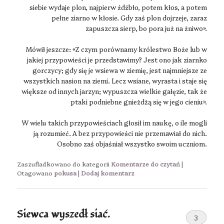
siebie wydaje plon, najpierw źdźbło, potem kłos, a potem
pełne ziarno w kłosie. Gdy zaś plon dojrzeje, zaraz
zapuszcza sierp, bo pora już na żniwo».
Mówił jeszcze: «Z czym porównamy królestwo Boże lub w
jakiej przypowieści je przedstawimy? Jest ono jak ziarnko
gorczycy; gdy się je wsiewa w ziemię, jest najmniejsze ze
wszystkich nasion na ziemi. Lecz wsiane, wyrasta i staje się
większe od innych jarzyn; wypuszcza wielkie gałęzie, tak że
ptaki podniebne gnieżdżą się w jego cieniu».
W wielu takich przypowieściach głosił im naukę, o ile mogli
ją rozumieć. A bez przypowieści nie przemawiał do nich.
Osobno zaś objaśniał wszystko swoim uczniom.
Zaszufladkowano do kategorii
Komentarze do czytań
|
Otagowano
pokusa
|
Dodaj komentarz
Siewca wyszedł siać.
3