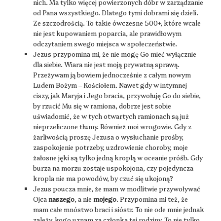
nich. Ma tylko więcej powierzonych dóbr w zarządzanie
od Pana wszystkiego. Dlatego tymi dobrami się dzieli.
Ze szczodrością. To takie ówczesne 500+, które wcale
nie jest kupowaniem poparcia, ale prawidłowym
odczytaniem swego miejsca w społeczeństwie.
Jezus przypomina mi, że nie mogę Go mieć wyłącznie
dla siebie. Wiara nie jest moją prywatną sprawą.
Przeżywam ją bowiem jednocześnie z całym nowym
Ludem Bożym – Kościołem. Nawet gdy w intymnej
ciszy, jak Maryja i Jego bracia, przywołuję Go do siebie,
by rzucić Mu się w ramiona, dobrze jest sobie
uświadomić, że w tych otwartych ramionach są już
nieprzeliczone tłumy. Również moi wrogowie. Gdy z
żarliwością proszę Jezusa o wysłuchanie prośby,
zaspokojenie potrzeby, uzdrowienie choroby, moje
żałosne jęki są tylko jedną kroplą w oceanie próśb. Gdy
burza na morzu zostaje uspokojona, czy pojedyncza
kropla nie ma powodów, by czuć się ukojoną?
Jezus poucza mnie, że mam w modlitwie przywoływać
Ojca
naszego
, a nie
mojego
. Przypomina mi też, że
mam całe mnóstwo braci i sióstr. To nie ode mnie jednak
zależy, kogo uznam za członka tej rodziny. To nie tylko