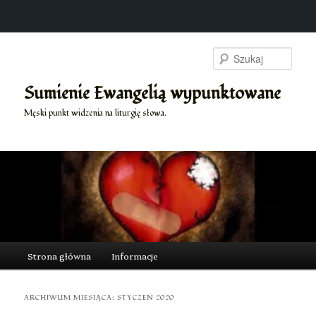
Przeskocz
Przeskocz
do
do
Szuk
tekstu
widgetów
Sumienie Ewangelią wypunktowane
Męski punkt widzenia na liturgię słowa.
Główne
Strona główna
Informacje
menu
ARCHIWUM MIESIĄCA:
STYCZEŃ 2020