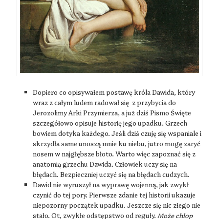
Dopiero co opisywałem postawę króla Dawida, który
wraz z całym ludem radował się z przybycia do
Jerozolimy Arki Przymierza, a już dziś Pismo Święte
szczegółowo opisuje historię jego upadku. Grzech
bowiem dotyka każdego. Jeśli dziś czuję się wspaniale i
skrzydła same unoszą mnie ku niebu, jutro mogę zaryć
nosem w najgłębsze błoto. Warto więc zapoznać się z
anatomią grzechu Dawida. Człowiek uczy się na
błędach. Bezpieczniej uczyć się na błędach cudzych.
Dawid nie wyruszył na wyprawę wojenną, jak zwykł
czynić do tej pory. Pierwsze zdanie tej historii ukazuje
niepozorny początek upadku. Jeszcze się nic złego nie
stało. Ot, zwykłe odstępstwo od reguły.
Może chłop