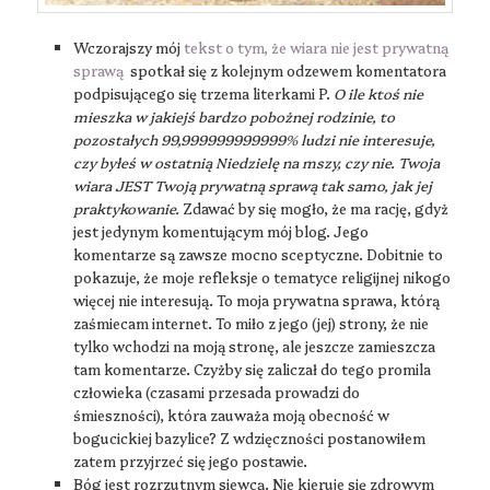
Wczorajszy mój
tekst o tym, że wiara nie jest prywatną
sprawą
spotkał się z kolejnym odzewem komentatora
podpisującego się trzema literkami P.
O ile ktoś nie
mieszka w jakiejś bardzo pobożnej rodzinie, to
pozostałych 99,999999999999% ludzi nie interesuje,
czy byłeś w ostatnią Niedzielę na mszy, czy nie. Twoja
wiara JEST Twoją prywatną sprawą tak samo, jak jej
praktykowanie.
Zdawać by się mogło, że ma rację, gdyż
jest jedynym komentującym mój blog. Jego
komentarze są zawsze mocno sceptyczne. Dobitnie to
pokazuje, że moje refleksje o tematyce religijnej nikogo
więcej nie interesują. To moja prywatna sprawa, którą
zaśmiecam internet. To miło z jego (jej) strony, że nie
tylko wchodzi na moją stronę, ale jeszcze zamieszcza
tam komentarze. Czyżby się zaliczał do tego promila
człowieka (czasami przesada prowadzi do
śmieszności), która zauważa moją obecność w
bogucickiej bazylice? Z wdzięczności postanowiłem
zatem przyjrzeć się jego postawie.
Bóg jest rozrzutnym siewcą. Nie kieruje się zdrowym