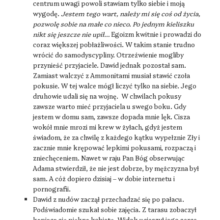
centrum uwagi powoli stawiam tylko siebie i moją
wygodę.
Jestem tego wart, należy mi się coś od życia,
pozwolę sobie na małe co nieco. Po jednym kieliszku
nikt się jeszcze nie upił…
Egoizm kwitnie i prowadzi do
coraz większej pobłażliwości. W takim stanie trudno
wrócić do samodyscypliny. Otrzeźwienie mogliby
przynieść przyjaciele. Dawid jednak pozostał sam.
Zamiast walczyć z Ammonitami musiał stawić czoła
pokusie. W tej walce mógł liczyć tylko na siebie. Jego
druhowie udali się na wojnę. W chwilach pokusy
zawsze warto mieć przyjaciela u swego boku. Gdy
jestem w domu sam, zawsze dopada mnie lęk. Cisza
wokół mnie mrozi mi krew w żyłach, gdyż jestem
świadom, że za chwilę z każdego kątku wypełznie Zły i
zacznie mnie krępować lepkimi pokusami, rozpaczą i
zniechęceniem. Nawet w raju Pan Bóg obserwując
Adama stwierdził, że nie jest dobrze, by mężczyzna był
sam. A cóż dopiero dzisiaj – w dobie internetu i
pornografii.
Dawid z nudów zaczął przechadzać się po pałacu.
Podświadomie szukał sobie zajęcia. Z tarasu zobaczył
kąpiącą się piękną kobietę. Widok ucieszył jego serce,