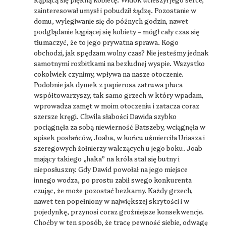
zainteresował umysł i pobudził żądzę. Pozostanie w
domu, wylegiwanie się do późnych godzin, nawet
podglądanie kąpiącej się kobiety – mógł cały czas się
tłumaczyć, że to jego prywatna sprawa. Kogo
obchodzi, jak spędzam wolny czas? Nie jesteśmy jednak
samotnymi rozbitkami na bezludnej wyspie. Wszystko
cokolwiek czynimy, wpływa na nasze otoczenie.
Podobnie jak dymek z papierosa zatruwa płuca
współtowarzyszy, tak samo grzech w który wpadam,
wprowadza zamęt w moim otoczeniu i zatacza coraz
szersze kręgi. Chwila słabości Dawida szybko
pociągnęła za sobą niewierność Batszeby, wciągnęła w
spisek posłańców, Joaba, w końcu uśmierciła Uriasza i
szeregowych żołnierzy walczących u jego boku. Joab
mający takiego „haka” na króla stał się butny i
nieposłuszny. Gdy Dawid powołał na jego miejsce
innego wodza, po prostu zabił swego konkurenta
czując, że może pozostać bezkarny. Każdy grzech,
nawet ten popełniony w największej skrytości i w
pojedynkę, przynosi coraz groźniejsze konsekwencje.
Choćby w ten sposób, że tracę pewność siebie, odwagę