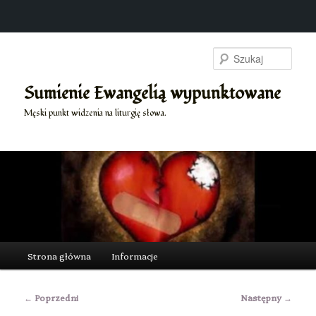
Przeskocz
do
Szuk
tekstu
Sumienie Ewangelią wypunktowane
Męski punkt widzenia na liturgię słowa.
Główne
Strona główna
Informacje
menu
Nawigacja
←
Poprzedni
Następny
→
wpisu