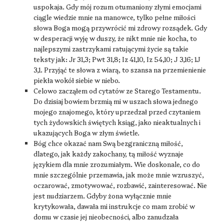
uspokaja. Gdy mój rozum otumaniony złymi emocjami
ciągle wiedzie mnie na manowce, tylko pełne miłości
słowa Boga mogą przywrócić mi zdrowy rozsądek. Gdy
w desperacji wyję w duszy, że nikt mnie nie kocha, to
najlepszymi zastrzykami ratującymi życie są takie
teksty jak: Jr 31,3; Pwt 31,8; Iz 41,10, Iz 54,10; J 3,16; 1J
3,1. Przyjąć te słowa z wiarą, to szansa na przemienienie
piekła wokół siebie w niebo.
Celowo zacząłem od cytatów ze Starego Testamentu.
Do dzisiaj bowiem brzmią mi w uszach słowa jednego
mojego znajomego, który uprzedzał przed czytaniem
tych żydowskich świętych ksiąg, jako nieaktualnych i
ukazujących Boga w złym świetle.
Bóg chce okazać nam Swą bezgraniczną miłość,
dlatego, jak każdy zakochany, tą miłość wyznaje
językiem dla mnie zrozumiałym. Wie doskonale, co do
mnie szczególnie przemawia, jak może mnie wzruszyć,
oczarować, zmotywować, rozbawić, zainteresować. Nie
jest nudziarzem. Gdyby żona wyłącznie mnie
krytykowała, dawała mi instrukcje co mam zrobić w
domu w czasie jej nieobecności, albo zanudzała