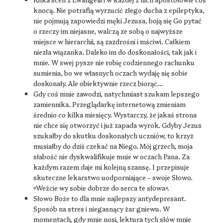
knocą. Nie potrafią wyrzucić złego ducha z epileptyka,
nie pojmują zapowiedzi męki Jezusa, boją się Go pytać
o rzeczy im niejasne, walczą ze sobą o najwyższe
miejsce w hierarchii, są zazdrośni i mściwi. Całkiem
niezła wiązanka. Daleko im do doskonałości, tak jak i
mnie. W swej pysze nie robię codziennego rachunku
sumienia, bo we własnych oczach wydaję się sobie
doskonały. Ale obiektywnie rzecz biorąc…
Gdy coś mnie zawodzi, natychmiast szukam lepszego
zamiennika. Przeglądarkę internetową zmieniam
średnio co kilka miesięcy. Wystarczy, że jakaś strona
nie chce się otworzyć i już zapada wyrok. Gdyby Jezus
szukałby do skutku doskonałych uczniów, to krzyż
musiałby do dziś czekać na Niego. Mój grzech, moja
słabość nie dyskwalifikuje mnie w oczach Pana. Za
każdym razem daje mi kolejną szansę. I przepisuje
skuteczne lekarstwo uodporniające – swoje Słowo.
«Weźcie wy sobie dobrze do serca te słowa».
Słowo Boże to dla mnie najlepszy antydepresant.
Sposób na stres i niegasnący żar gniewu. W
momentach, gdy mnie nosi, lektura tych słów mnie