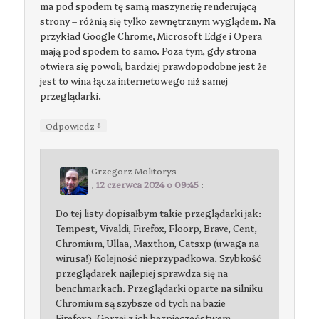
ma pod spodem tę samą maszynerię renderującą
strony – różnią się tylko zewnętrznym wyglądem. Na
przykład Google Chrome, Microsoft Edge i Opera
mają pod spodem to samo. Poza tym, gdy strona
otwiera się powoli, bardziej prawdopodobne jest że
jest to wina łącza internetowego niż samej
przeglądarki.
↓
Odpowiedz
Grzegorz Molitorys
,
12 czerwca 2024 o 09:45
:
Do tej listy dopisałbym takie przeglądarki jak:
Tempest, Vivaldi, Firefox, Floorp, Brave, Cent,
Chromium, Ullaa, Maxthon, Catsxp (uwaga na
wirusa!) Kolejność nieprzypadkowa. Szybkość
przeglądarek najlepiej sprawdza się na
benchmarkach. Przeglądarki oparte na silniku
Chromium są szybsze od tych na bazie
Firefoxa. Gorzej z ich bezpieczeństwem.