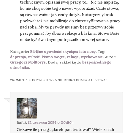
technicznymi opisami swej pracy, to… Nic nie napiszę,
bo nie chcę sobie tego nawet wyobrażać. Czułe słowa,
są równie ważne jak czuły dotyk. Notoryczny brak
pochwał też nie mobilizuje do zintensyfikowania pracy
nad sobą. My te prawdy musimy bez przerwy sobie
przypominać, by dbać o relacje z bliskimi. Słowo Boże
może być świetnym podręcznikiem w tej sztuce.
Kategorie:
Biblijne opowieści z tysiąca i stu nocy
. Tagi:
depresja
,
miłość
,
Pismo święte
,
relacje
,
wychowanie
. Autor:
Grzegorz Molitorys
. Dodaj zakładkę do
bezpośredniego
odnośnika
.
2 KOMENTARZ DO “
WEŹCIE WY SOBIE DOBRZE DO SERCA TE SŁOWA.
”
Rafał
,
12 czerwca 2024 o 06:56
:
Ciekawe ile przeglądarek pan testował? Wiele z nich